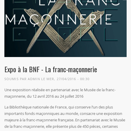
Expo à la BNF - La franc-maçonnerie
SOUMIS PAR
ADMIN
LE MER, 27/04/2016 - 00:30
Une exposition réalisée en partenariat avec le Musée de la franc-
maçonnerie, du 12 avril 2016 au 24 juillet 2016
La Bibliothèque nationale de France, qui conserve l’un des plus
importants fonds maçonniques au monde, consacre une exposition
majeure à la franc-maçonnerie française. En partenariat avec le Musée
de la franc-maçonnerie, elle présente plus de 450 pièces, certaines