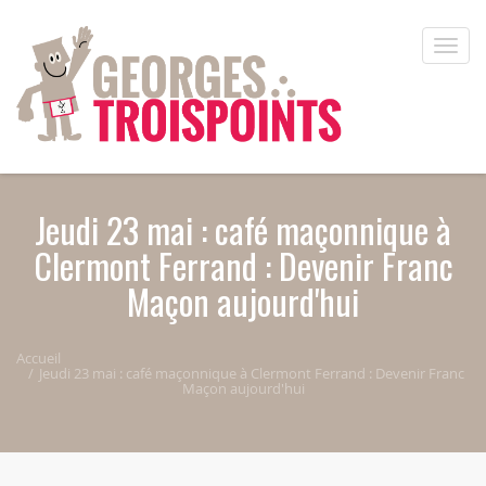
Aller au contenu principal
Toggle
naviga
Jeudi 23 mai : café maçonnique à
Clermont Ferrand : Devenir Franc
Maçon aujourd'hui
Accueil
Jeudi 23 mai : café maçonnique à Clermont Ferrand : Devenir Franc
Maçon aujourd'hui