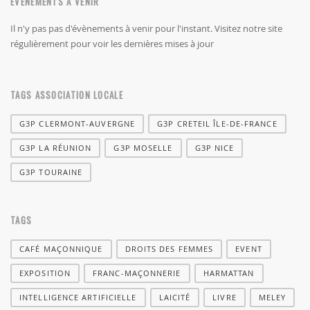
EVÉNEMENTS À VENIR
Il n'y pas pas d'évènements à venir pour l'instant. Visitez notre site
régulièrement pour voir les dernières mises à jour
TAGS ASSOCIATION LOCALE
G3P CLERMONT-AUVERGNE
G3P CRETEIL ÎLE-DE-FRANCE
G3P LA RÉUNION
G3P MOSELLE
G3P NICE
G3P TOURAINE
TAGS
CAFÉ MAÇONNIQUE
DROITS DES FEMMES
EVENT
EXPOSITION
FRANC-MAÇONNERIE
HARMATTAN
INTELLIGENCE ARTIFICIELLE
LAICITÉ
LIVRE
MELEY