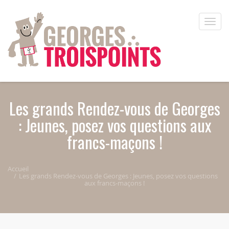
Aller au contenu principal
Toggle
naviga
Les grands Rendez-vous de Georges
: Jeunes, posez vos questions aux
francs-maçons !
Accueil
Les grands Rendez-vous de Georges : Jeunes, posez vos questions
aux francs-maçons !