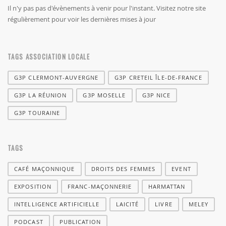
Il n'y pas pas d'évènements à venir pour l'instant. Visitez notre site
régulièrement pour voir les dernières mises à jour
TAGS ASSOCIATION LOCALE
G3P CLERMONT-AUVERGNE
G3P CRETEIL ÎLE-DE-FRANCE
G3P LA RÉUNION
G3P MOSELLE
G3P NICE
G3P TOURAINE
TAGS
CAFÉ MAÇONNIQUE
DROITS DES FEMMES
EVENT
EXPOSITION
FRANC-MAÇONNERIE
HARMATTAN
INTELLIGENCE ARTIFICIELLE
LAICITÉ
LIVRE
MELEY
PODCAST
PUBLICATION