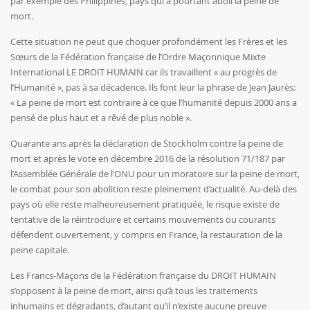
par exemple des Philippines, pays qui a pourtant aboli la peine de
mort.
Cette situation ne peut que choquer profondément les Frères et les
Sœurs de la Fédération française de l’Ordre Maçonnique Mixte
International LE DROIT HUMAIN car ils travaillent « au progrès de
l’Humanité », pas à sa décadence. Ils font leur la phrase de Jean Jaurès:
« La peine de mort est contraire à ce que l’humanité depuis 2000 ans a
pensé de plus haut et a rêvé de plus noble ».
Quarante ans après la déclaration de Stockholm contre la peine de
mort et après le vote en décembre 2016 de la résolution 71/187 par
l’Assemblée Générale de l’ONU pour un moratoire sur la peine de mort,
le combat pour son abolition reste pleinement d’actualité. Au-delà des
pays où elle reste malheureusement pratiquée, le risque existe de
tentative de la réintroduire et certains mouvements ou courants
défendent ouvertement, y compris en France, la restauration de la
peine capitale.
Les Francs-Maçons de la Fédération française du DROIT HUMAIN
s’opposent à la peine de mort, ainsi qu’à tous les traitements
inhumains et dégradants, d’autant qu’il n’existe aucune preuve