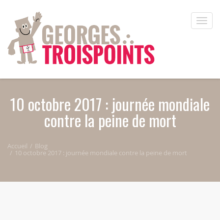
Aller au contenu principal
Toggle
naviga
10 octobre 2017 : journée mondiale
contre la peine de mort
Accueil
Blog
10 octobre 2017 : journée mondiale contre la peine de mort