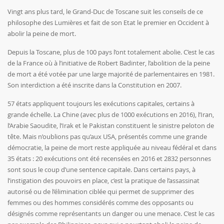
Vingt ans plus tard, le Grand-Duc de Toscane suit les conseils de ce
philosophe des Lumières et fait de son Etat le premier en Occident à
abolir la peine de mort.
Depuis la Toscane, plus de 100 pays l’ont totalement abolie. C’est le cas
de la France où à l’initiative de Robert Badinter, l’abolition de la peine
de mort a été votée par une large majorité de parlementaires en 1981.
Son interdiction a été inscrite dans la Constitution en 2007.
57 états appliquent toujours les exécutions capitales, certains à
grande échelle. La Chine (avec plus de 1000 exécutions en 2016), l’Iran,
l’Arabie Saoudite, l’Irak et le Pakistan constituent le sinistre peloton de
tête. Mais n’oublions pas qu’aux USA, présentés comme une grande
démocratie, la peine de mort reste appliquée au niveau fédéral et dans
35 états : 20 exécutions ont été recensées en 2016 et 2832 personnes
sont sous le coup d’une sentence capitale. Dans certains pays, à
l’instigation des pouvoirs en place, c’est la pratique de l’assassinat
autorisé ou de l’élimination ciblée qui permet de supprimer des
femmes ou des hommes considérés comme des opposants ou
désignés comme représentants un danger ou une menace. C’est le cas