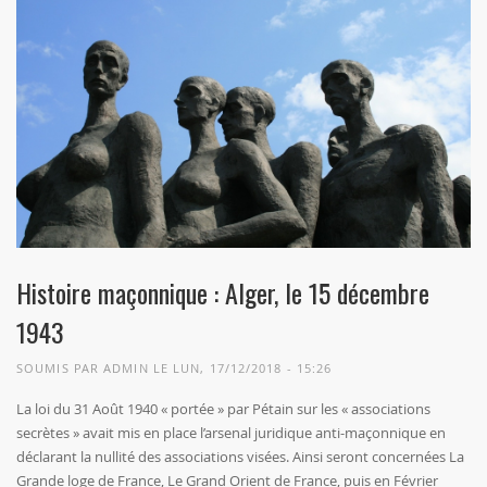
Histoire maçonnique : Alger, le 15 décembre
1943
SOUMIS PAR
ADMIN
LE LUN, 17/12/2018 - 15:26
La loi du 31 Août 1940 « portée » par Pétain sur les « associations
secrètes » avait mis en place l’arsenal juridique anti-maçonnique en
déclarant la nullité des associations visées. Ainsi seront concernées La
Grande loge de France, Le Grand Orient de France, puis en Février