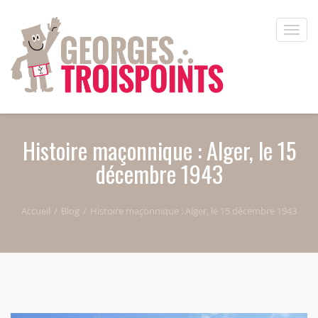
Aller au contenu principal
Toggle
naviga
Histoire maçonnique : Alger, le 15
décembre 1943
Accueil
Blog
Histoire maçonnique : Alger, le 15 décembre 1943