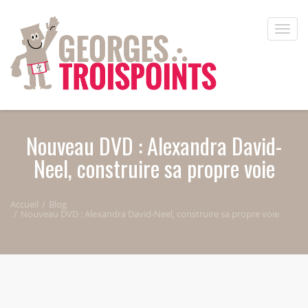
Aller au contenu principal
Toggle
naviga
Nouveau DVD : Alexandra David-
Neel, construire sa propre voie
Accueil
Blog
Nouveau DVD : Alexandra David-Neel, construire sa propre voie