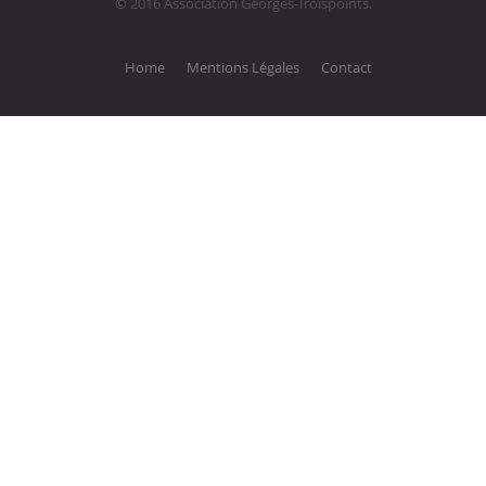
© 2016 Association Georges-Troispoints.
Home
Mentions Légales
Contact