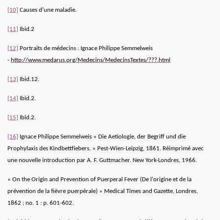
[10]
Causes d’une maladie.
[11]
Ibid.2
[12]
Portraits de médecins : Ignace Philippe Semmelweis
-
http://www.medarus.org/Medecins/MedecinsTextes/???.html
[13]
Ibid.12.
[14]
Ibid.2.
[15]
Ibid.2.
[16]
Ignace Philippe Semmelweis « Die Aetiologie, der Begriff und die
Prophylaxis des Kindbettfiebers. » Pest-Wien-Leipzig, 1861. Réimprimé avec
une nouvelle introduction par A. F. Guttmacher. New York-Londres, 1966.
« On the Origin and Prevention of Puerperal Fever (De l'origine et de la
prévention de la fièvre puerpérale) » Medical Times and Gazette, Londres,
1862 ; no. 1 : p. 601-602.