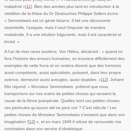
maladroit »
[11]
. Bien des années plus tard en introduction à la
réédition de la thèse du Dr Destouches Philippe Sollers écrira :
« Semmelweis est un génie bizarre. Il fait une découverte
essentielle, l’asepsie, mais il veut l’imposer de manière
maladroite. Il a une intuition fulgurante, mais il est caractériel et
brutal. »
A l’un de mes rares soutiens, Von Hébra, déclarant : « quand on
fera l’histoire des erreurs humaines, on trouvera difficilement des
exemples de cette force et on restera étonné que des hommes
aussi compétents, aussi spécialisés, puissent, dans leur propre
science, demeurer aussi aveugles, aussi stupides. »
[12]
. Johann
Klin répond: « Monsieur Semmelweis prétend que nous
transportons sur nos mains de petites choses qui seraient la
cause de la fièvre puerpérale. Quelles sont ces petites choses,
ces particules qu’aucun œil ne peut voir ? C’est ridicule ! Les
petites choses de Monsieur Semmelweis n’existent que dans son
imagination !
[13]
»,
et en mars 1849 il refuse de renouveler ma
nomination dans son service d’obstétrique :