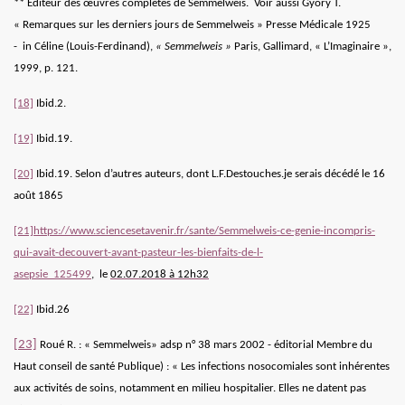
** Editeur des œuvres complètes de Semmelweis. Voir aussi Györy T.
« Remarques sur les derniers jours de Semmelweis » Presse Médicale 1925
- in Céline (Louis-Ferdinand),
«
Semmelweis »
Paris, Gallimard, « L’Imaginaire »,
1999, p. 121.
[18]
Ibid.2.
[19]
Ibid.19.
[20]
Ibid.19. Selon d’autres auteurs, dont L.F.Destouches.je serais décédé le 16
août 1865
[21]
https://www.sciencesetavenir.fr/sante/Semmelweis-ce-genie-incompris-
qui-avait-decouvert-avant-pasteur-les-bienfaits-de-l-
asepsie_125499
,
le
02.07.2018 à 12h32
[22]
Ibid.26
[23]
Roué R. : « Semmelweis»
adsp n° 38 mars 2002 - éditorial Membre du
Haut conseil de santé Publique) : « Les infections nosocomiales sont inhérentes
aux activités de soins, notamment en milieu hospitalier. Elles ne datent pas