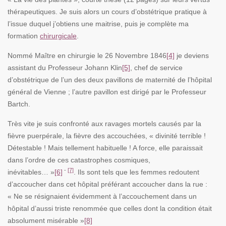
thérapeutiques. Je suis alors un cours d’obstétrique pratique à
l’issue duquel j’obtiens une maitrise, puis je complète ma
formation
chirurgicale
.
Nommé Maître en chirurgie le 26 Novembre 1846
[4]
je deviens
assistant du Professeur Johann Klin
[5]
, chef de service
d’obstétrique de l’un des deux pavillons de maternité de l’hôpital
général de Vienne ; l’autre pavillon est dirigé par le Professeur
Bartch.
Très vite je suis confronté aux ravages mortels causés par la
fièvre puerpérale, la fièvre des accouchées, « divinité terrible !
Détestable ! Mais tellement habituelle ! A force, elle paraissait
dans l’ordre de ces catastrophes cosmiques,
-
[7]
inévitables… »
[6]
. Ils sont tels que les femmes redoutent
d’accoucher dans cet hôpital préférant accoucher dans la rue :
« Ne se résignaient évidemment à l’accouchement dans un
hôpital d’aussi triste renommée que celles dont la condition était
absolument misérable »
[8]