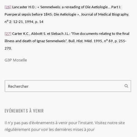
[26]
Lancaster H.O.:
« Semmelweis: a rereading of Die Aetiologie... Part I:
Puerperal sepsis before 1845; Die Aetiologie »
,
Journal of Medical Biography
,
o
n
2: 12-21,‎ 1994, p. 14
[27]
Carter K.C., Abbott S. et Siebach J.L.: “Five documents relating to the final
o
illness and death of Ignaz Semmelweis
”.
Bull. Hist. Méd. 1995, n
69, p. 255-
270.
G3P Moselle
FORMULAIRE DE RECHERCHE
RECHERCHER
EVÉNEMENTS À VENIR
Il n'y pas pas d'évènements à venir pour l'instant. Visitez notre site
régulièrement pour voir les dernières mises à jour