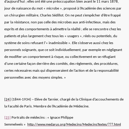
d’aujourd’hui ; elles ont été une préoccupation bien avant le 11 mars 1878,
jour de naissance du mot « microbe », proposé à l’Académie des sciences par
un chirurgien militaire, Charles Sédillot. On ne peut s’empêcher d’être frappé
par la résistance, non pas celle des microbes aux anti-infectieux, mais des
esprits et des comportements à admettre la réalité ; elle se rencontre chez les
patients et plus largement chez tous les « usagers », réels ou potentiels, du
système de soins refusant l’« inadmissible ». Elle s’observe aussi chez les
personnels soignants, que ce soit individuellement, par exemple en négligeant
de modifier un comportement à risque, ou collectivement en se réfugiant
d’une certaine façon derrière des comités, des règlements, des procédures,
certes nécessaires mais qui dispenseraient de l’action et de la responsabilité
personnelles avec des moyens simples. »
[24]
(1844-1934) – Elève de Tarnier, chargé de la Clinique d’accouchements de
la Faculté de Paris. Membre de l’Académie de Médecine.
[25]
Portraits de médecins : « Ignace Philippe
Semmelweis »
http://www.medarus.org/Medecins/MedecinsTextes/???.html