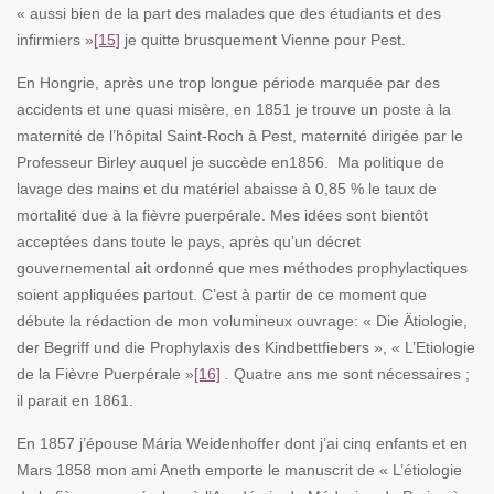
« aussi bien de la part des malades que des étudiants et des
infirmiers »
[15]
je quitte brusquement Vienne pour Pest.
En Hongrie, après une trop longue période marquée par des
accidents et une quasi misère, en 1851 je trouve un poste à la
maternité de l’hôpital Saint-Roch à Pest, maternité dirigée par le
Professeur Birley auquel je succède en1856. Ma politique de
lavage des mains et du matériel abaisse à 0,85 % le taux de
mortalité due à la fièvre puerpérale. Mes idées sont bientôt
acceptées dans toute le pays, après qu’un décret
gouvernemental ait ordonné que mes méthodes prophylactiques
soient appliquées partout. C’est à partir de ce moment que
débute la rédaction de mon volumineux ouvrage: « Die Ätiologie,
der Begriff und die Prophylaxis des Kindbettfiebers »,
« L’Etiologie
de la Fièvre Puerpérale »
[16]
.
Quatre ans me sont nécessaires ;
il parait en 1861.
En 1857 j’épouse Mária Weidenhoffer dont j’ai cinq enfants et en
Mars 1858 mon ami Aneth emporte le manuscrit de « L’étiologie