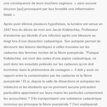
une conséquence de leurs touchers vaginaux « sans aucune
douceur [qui] provoquent par leur brutalité une inflammation
fatale ».
Après avoir éliminé plusieurs hypothèses, la lumière est venue en
1847 lors du décès de mon ami Jacob Kolletschka, Professeur
d’anatomie qui décède d’une infection après une blessure au
doigt lors d’une dissection cadavérique. Son autopsie permet de
découvrir des lésions identiques à celles trouvées sur les
cadavres des femmes mortes de la fièvre puerpérale. "Puisque
Kolletschka, est mort des suites d’une piqûre cadavérique, ce
sont donc les exsudats prélevés sur les cadavres qu’on doit
incriminer dans le phénomène de contagion ». Il doit y avoir un
rapport entre la contamination par les cadavres et la fièvre
puerpérale ! Et si, depuis la salle de dissections et autopsies les
médecins et les étudiants qui ne prennent aucune précaution
particulière apportaient sur leurs mains les particules contaminant
les accouchées ? S’ils transportaient une substance cadavérique
inconnue qui provoque la fièvre puerpérale ? Ceci expliquerait