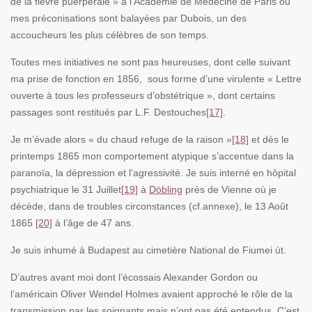
de la fièvre puerpérale » à l’Académie de Médecine de Paris où
mes préconisations sont balayées par Dubois, un des
accoucheurs les plus célèbres de son temps.
Toutes mes initiatives ne sont pas heureuses, dont celle suivant
ma prise de fonction en 1856, sous forme d’une virulente « Lettre
ouverte à tous les professeurs d’obstétrique », dont certains
passages sont restitués par L.F. Destouches
[17]
.
Je m’évade alors « du chaud refuge de la raison »
[18]
et dès le
printemps 1865 mon comportement atypique s’accentue dans la
paranoïa, la dépression et l’agressivité. Je suis interné en hôpital
psychiatrique le 31 Juillet
[19]
à
Döbling
près de Vienne où je
décède, dans de troubles circonstances (cf.annexe), le 13 Août
1865
[20]
à l’âge de 47 ans.
Je suis inhumé à Budapest au cimetière National de Fiumei ùt.
D’autres avant moi dont l’écossais Alexander Gordon ou
l’américain Oliver Wendel Holmes avaient approché le rôle de la
transmission par les soignants mais n’ont pas été entendus. C’est