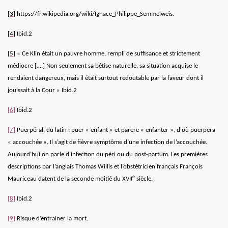
[3]
https://fr.wikipedia.org/wiki/Ignace_Philippe_Semmelweis
.
[4]
Ibid.2
[5]
« Ce Klin était un pauvre homme, rempli de suffisance et strictement
médiocre [….] Non seulement sa bêtise naturelle, sa situation acquise le
rendaient dangereux, mais il était surtout redoutable par la faveur dont il
jouissait à la Cour » Ibid.2
[6]
Ibid.2
[7]
Puerpéral, du latin : puer « enfant » et parere « enfanter », d'où puerpera
« accouchée ». Il s’agit de fièvre symptôme d’une infection de l’accouchée.
Aujourd’hui on parle d’infection du péri ou du post-partum. Les premières
descriptions par l’anglais Thomas Willis et l’obstétricien français François
e
Mauriceau datent de la seconde moitié du XVII
siècle.
[8]
Ibid.2
[9]
Risque d’entrainer la mort.