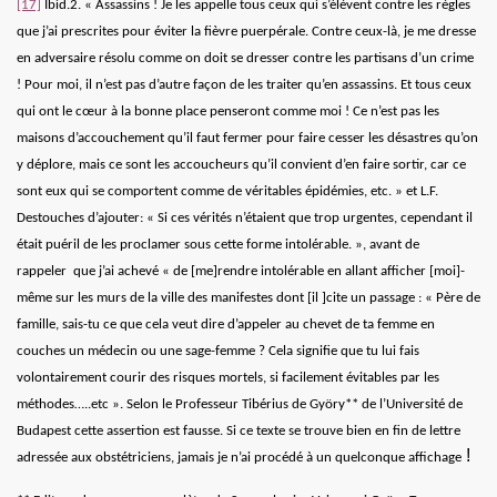
[17]
Ibid.2.
« Assassins ! Je les appelle tous ceux qui s’élèvent contre les règles
que j’ai prescrites pour éviter la fièvre puerpérale.
Contre ceux-là, je me dresse
en adversaire résolu comme on doit se dresser contre les partisans d’un crime
! Pour moi, il n’est pas d’autre façon de les traiter qu’en assassins. Et tous ceux
qui ont le cœur à la bonne place penseront comme moi ! Ce n’est pas les
maisons d’accouchement qu’il faut fermer pour faire cesser les désastres qu’on
y déplore, mais ce sont les accoucheurs qu’il convient d’en faire sortir, car ce
sont eux qui se comportent comme de véritables épidémies, etc. »
et L.F.
Destouches d’ajouter: « Si ces vérités n’étaient que trop urgentes, cependant il
était puéril de les proclamer sous cette forme intolérable. », avant de
rappeler que j’ai achevé « de [me]rendre intolérable en allant afficher [moi]-
même sur les murs de la ville des manifestes dont [il ]cite un passage : « Père de
famille, sais-tu ce que cela veut dire d’appeler au chevet de ta femme en
couches un médecin ou une sage-femme ? Cela signifie que tu lui fais
volontairement courir des risques mortels, si facilement évitables par les
méthodes…..etc ». Selon le Professeur Tibérius de Györy** de l’Université de
Budapest cette assertion est fausse. Si ce texte se trouve bien en fin de lettre
!
adressée aux obstétriciens, jamais je n’ai procédé à un quelconque affichage