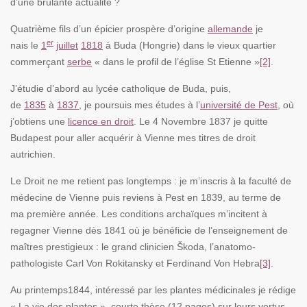
d’une brûlante actualité ?
Quatrième fils d’un épicier prospère d’origine
allemande
je
er
nais le
1
juillet
1818
à Buda (Hongrie) dans le vieux quartier
commerçant
serbe
« dans le profil de l’église St Etienne »
[2]
.
J’étudie d’abord au lycée catholique de Buda, puis,
de
1835
à
1837
, je poursuis mes études à l’
université de Pest
, où
j’obtiens une
licence en droit
. Le 4 Novembre 1837 je quitte
Budapest pour aller acquérir à Vienne mes titres de droit
autrichien.
Le Droit ne me retient pas longtemps : je m’inscris à la faculté de
médecine de Vienne puis reviens à Pest en 1839, au terme de
ma première année. Les conditions archaïques m’incitent à
regagner Vienne dès 1841 où je bénéficie de l’enseignement de
maîtres prestigieux : le grand clinicien Škoda, l’anatomo-
pathologiste Carl Von Rokitansky et Ferdinand Von Hebra
[3]
.
Au printemps1844, intéressé par les plantes médicinales je rédige
« La vie des plantes », courte thèse (12 pages) sur leurs vertus