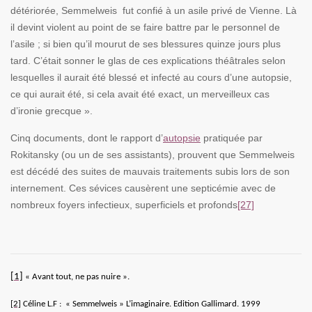
détériorée, Semmelweis fut confié à un asile privé de Vienne. Là
il devint violent au point de se faire battre par le personnel de
l’asile ; si bien qu’il mourut de ses blessures quinze jours plus
tard. C’était sonner le glas de ces explications théâtrales selon
lesquelles il aurait été blessé et infecté au cours d’une autopsie,
ce qui aurait été, si cela avait été exact, un merveilleux cas
d’ironie grecque ».
Cinq documents, dont le rapport d’
autopsie
pratiquée par
Rokitansky (ou un de ses assistants), prouvent que Semmelweis
est décédé des suites de mauvais traitements subis lors de son
internement. Ces sévices causèrent une septicémie avec de
nombreux foyers infectieux, superficiels et profonds
[27]
[1]
« Avant tout, ne pas nuire ».
[2]
Céline L.F : « Semmelweis » L’imaginaire. Edition Gallimard. 1999