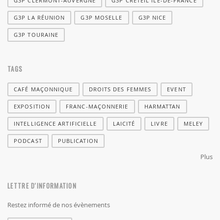
G3P CLERMONT-AUVERGNE
G3P CRETEIL ÎLE-DE-FRANCE
G3P LA RÉUNION
G3P MOSELLE
G3P NICE
G3P TOURAINE
TAGS
CAFÉ MAÇONNIQUE
DROITS DES FEMMES
EVENT
EXPOSITION
FRANC-MAÇONNERIE
HARMATTAN
INTELLIGENCE ARTIFICIELLE
LAICITÉ
LIVRE
MELEY
PODCAST
PUBLICATION
Plus
LETTRE D'INFORMATION
Restez informé de nos évènements