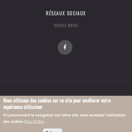
RÉSEAUX SOCIAUX
SUIVEZ-NOUS
Nous utilisons des cookies sur ce site pour améliorer votre
expérience utilisateur
© 2016 Association Georges-Troispoints.
En poursuivant la navigation sur notre site, vous acceptez l’utilisation
Plus d'infos
des cookies
Home
Mentions Légales
Contact