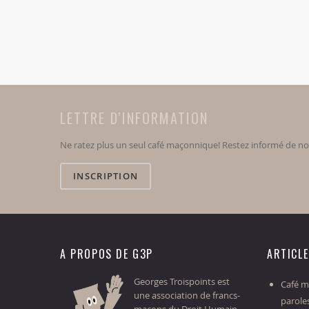
LETTRE D'INFORMATION
Ne ratez plus un seul café maçonnique! Restez informé de n
INSCRIPTION
A PROPOS DE G3P
ARTICL
Georges Troispoints est
Café ma
une association de francs-
parole