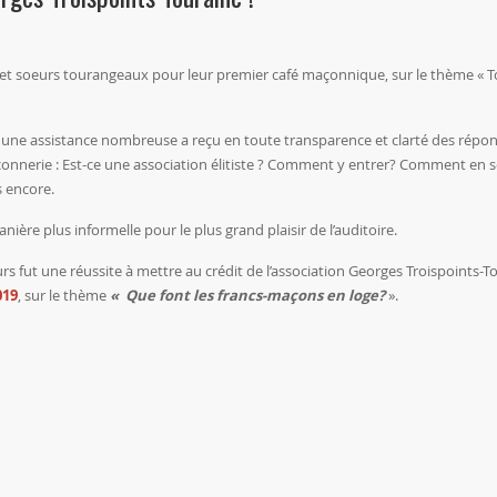
et soeurs tourangeaux pour leur premier café maçonnique, sur le thème « T
ès, une assistance nombreuse a reçu en toute transparence et clarté des répo
açonnerie : Est-ce une association élitiste ? Comment y entrer? Comment en s
s encore.
ère plus informelle pour le plus grand plaisir de l’auditoire.
s fut une réussite à mettre au crédit de l’association Georges Troispoints-T
019
, sur le thème
« Que font les francs-maçons en loge?
».