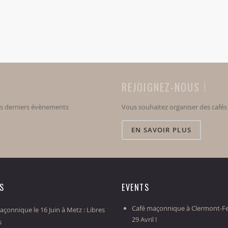
REJOIGNEZ-NOUS !
os derniers évènements
Vous souhaitez organiser des café
EN SAVOIR PLUS
ES
EVENTS
Café maçonnique à Clermont-Fe
çonnique le 16 Juin à Metz : Libres
29 Avril !
s