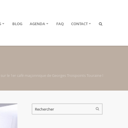
S
BLOG
AGENDA
FAQ
CONTACT
 sur le 1er café maçonnique de Georges Troispoints Touraine !
FORMULAIRE DE RECHERCHE
RECHERCHER