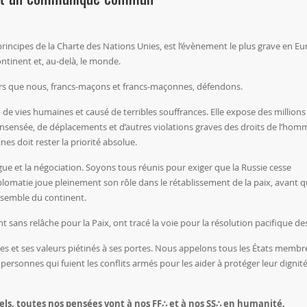
 principes de la Charte des Nations Unies, est l’évènement le plus grave en E
ntinent et, au-delà, le monde.
aleurs que nous, francs-maçons et francs-maçonnes, défendons.
 de vies humaines et causé de terribles souffrances. Elle expose des millions
insensée, de déplacements et d’autres violations graves des droits de l’hom
es doit rester la priorité absolue.
gue et la négociation. Soyons tous réunis pour exiger que la Russie cesse
plomatie joue pleinement son rôle dans le rétablissement de la paix, avant q
nsemble du continent.
sans relâche pour la Paix, ont tracé la voie pour la résolution pacifique des
pes et ses valeurs piétinés à ses portes. Nous appelons tous les États membre
es personnes qui fuient les conflits armés pour les aider à protéger leur dignité
sels, toutes nos pensées vont à nos FF∴ et à nos SS∴ en humanité.