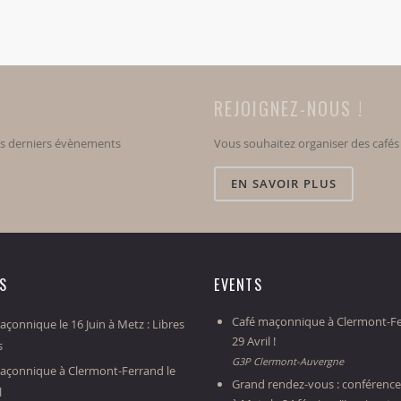
REJOIGNEZ-NOUS !
os derniers évènements
Vous souhaitez organiser des café
EN SAVOIR PLUS
ES
EVENTS
Café maçonnique à Clermont-Fe
çonnique le 16 Juin à Metz : Libres
29 Avril !
s
G3P Clermont-Auvergne
açonnique à Clermont-Ferrand le
Grand rendez-vous : conférence
l