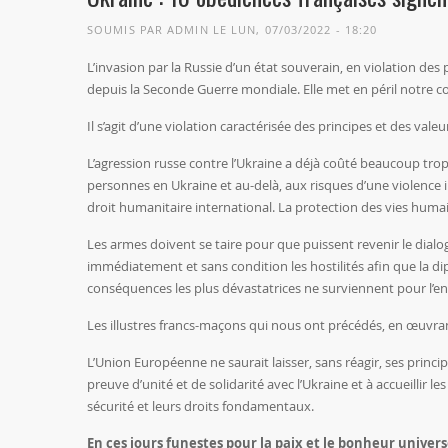
SOUMIS PAR
ADMIN
LE LUN, 07/03/2022 - 18:20
L’invasion par la Russie d’un état souverain, en violation des
depuis la Seconde Guerre mondiale. Elle met en péril notre co
Il s’agit d’une violation caractérisée des principes et des v
L’agression russe contre l’Ukraine a déjà coûté beaucoup trop
personnes en Ukraine et au-delà, aux risques d’une violence 
droit humanitaire international. La protection des vies humain
Les armes doivent se taire pour que puissent revenir le dialo
immédiatement et sans condition les hostilités afin que la di
conséquences les plus dévastatrices ne surviennent pour l’e
Les illustres francs-maçons qui nous ont précédés, en œuvrant 
L’Union Européenne ne saurait laisser, sans réagir, ses princi
preuve d’unité et de solidarité avec l’Ukraine et à accueillir l
sécurité et leurs droits fondamentaux.
En ces jours funestes pour la paix et le bonheur univer