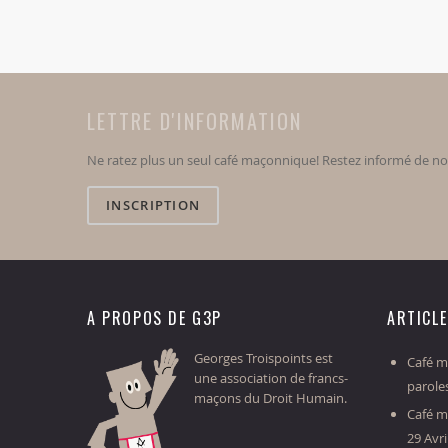
LETTRE D'INFORMATION
Ne ratez plus un seul café maçonnique! Restez informé de n
INSCRIPTION
A PROPOS DE G3P
ARTICL
Georges Troispoints est
Café ma
une association de francs-
parole
maçons du Droit Humain.
Café m
29 Avri