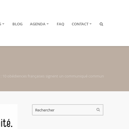
S
BLOG
AGENDA
FAQ
CONTACT
 : 10 obédiences françaises signent un communiqué commun
FORMULAIRE DE RECHERCHE
RECHERCHER