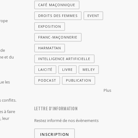
CAFÉ MAÇONNIQUE
DROITS DES FEMMES
EVENT
urope
EXPOSITION
FRANC-MAÇONNERIE
HARMATTAN
 de
me et du
INTELLIGENCE ARTIFICIELLE
LAICITÉ
LIVRE
MELEY
PODCAST
PUBLICATION
ue les
Plus
 conflits.
LETTRE D'INFORMATION
s à faire
, leur
Restez informé de nos évènements
INSCRIPTION