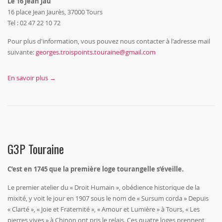
Le 16 Jean Jau
16 place Jean Jaurès, 37000 Tours
Tel : 02 47 22 10 72
Pour plus d'information, vous pouvez nous contacter à l'adresse mail
suivante:
georges.troispoints.touraine@gmail.com
En savoir plus →
G3P Touraine
C’est en 1745 que la première loge tourangelle s’éveille.
Le premier atelier du « Droit Humain », obédience historique de la
mixité, y voit le jour en 1907 sous le nom de « Sursum corda » Depuis
« Clarté », « Joie et Fraternité », « Amour et Lumière » à Tours, « Les
pierres vives » à Chinon ont pris le relais. Ces quatre loges prennent