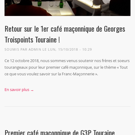
Retour sur le 1er café maçonnique de Georges
Troispoints Touraine !
SOUMIS PAR
ADMIN
LE LUN, 15/10/2018 - 10:29
Ce 12 octobre 2018, nous sommes venus soutenir nos frères et soeurs
tourangeaux pour leur premier café maçonnique, sur le thème « Tout
ce que vous voulez savoir sur la Franc-Maçonnerie ».
En savoir plus →
Premier café maçonnique de G3P Touraine