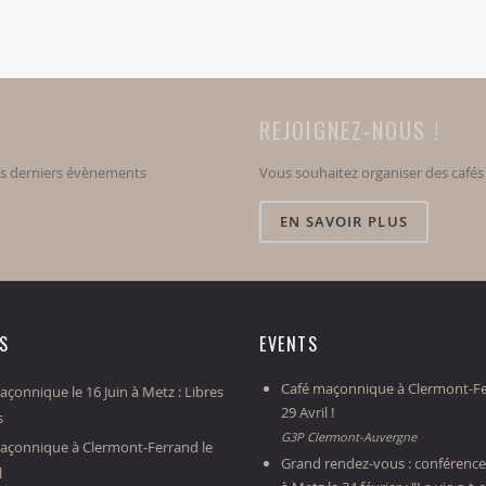
REJOIGNEZ-NOUS !
os derniers évènements
Vous souhaitez organiser des café
EN SAVOIR PLUS
ES
EVENTS
Café maçonnique à Clermont-Fe
çonnique le 16 Juin à Metz : Libres
29 Avril !
s
G3P Clermont-Auvergne
açonnique à Clermont-Ferrand le
Grand rendez-vous : conférence
l