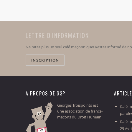
LETTRE D'INFORMATION
Ne ratez plus un seul café maçonnique! Restez informé de n
INSCRIPTION
A PROPOS DE G3P
ARTICL
Georges Troispoints est
Café ma
une association de francs-
parole
maçons du Droit Humain.
Café m
29 Avri