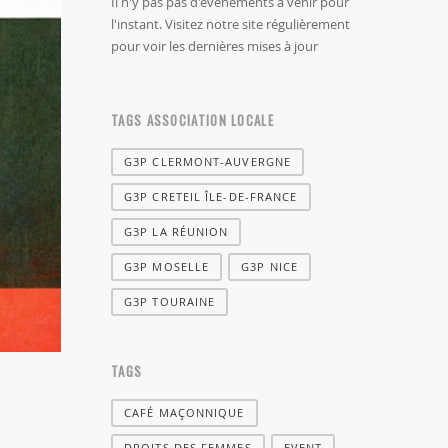
Il n'y pas pas d'évènements à venir pour
l'instant. Visitez notre site régulièrement
pour voir les dernières mises à jour
TAGS ASSOCIATION LOCALE
G3P CLERMONT-AUVERGNE
G3P CRETEIL ÎLE-DE-FRANCE
G3P LA RÉUNION
G3P MOSELLE
G3P NICE
G3P TOURAINE
TAGS
CAFÉ MAÇONNIQUE
DROITS DES FEMMES
EVENT