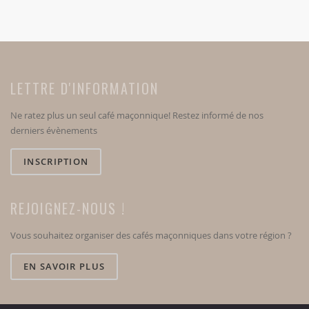
LETTRE D'INFORMATION
Ne ratez plus un seul café maçonnique! Restez informé de nos
derniers évènements
INSCRIPTION
REJOIGNEZ-NOUS !
Vous souhaitez organiser des cafés maçonniques dans votre région ?
EN SAVOIR PLUS