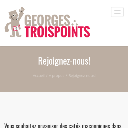
Aller au contenu principal
Toggle
naviga
Rejoignez-nous!
Accueil
A propos
Rejoignez-nous!
Vous souhaitez organiser des cafés maçonniques dans