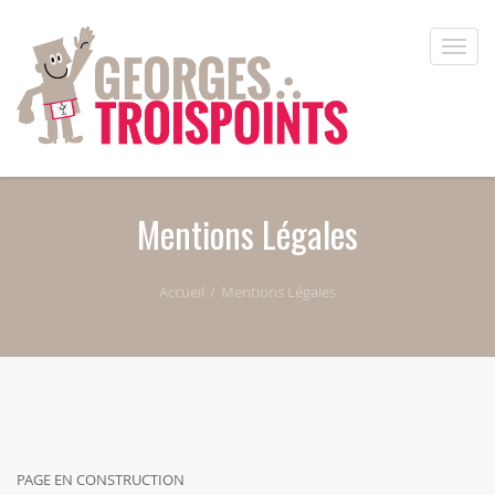
Aller au contenu principal
Toggle
naviga
Mentions Légales
Accueil
Mentions Légales
PAGE EN CONSTRUCTION