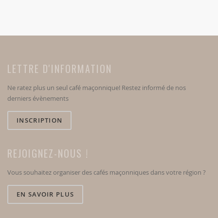
LETTRE D'INFORMATION
Ne ratez plus un seul café maçonnique! Restez informé de nos
derniers évènements
INSCRIPTION
REJOIGNEZ-NOUS !
Vous souhaitez organiser des cafés maçonniques dans votre région ?
EN SAVOIR PLUS