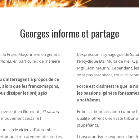
Georges informe et partage
ter la Franc-Maçonnerie en général
L'expression « synagogue de Sata
embres)
en particulier, de manière
l'
encyclique
Etsi Multa de
Pie IX
, 
Mgr
Léon Meurin
. Cependant, le
sont pas satanistes, tous les sata
 s’interrogent à propos de ce
, alors que les francs-maçons,
Force est d’admettre que la not
r dissiper les préjugés
les passions, génère fantasmes
anathèmes.
 pensent en Illuminati,
Skull and
Enfin, la mondialisation comme l’i
n mouvement sectaire !
qualité, offrent une vaste tribun
stupéfiants.
 un cercle vicieux d’où semble
vert pour le recrutement des sectes
L’obscurantisme s’expanse dans le v