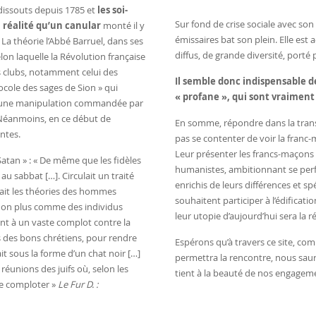
 dissouts depuis 1785 et
les soi-
Sur fond de crise sociale avec son
n réalité qu’un canular
monté il y
émissaires bat son plein. Elle e
 La théorie l’Abbé Barruel, dans ses
diffus, de grande diversité, porté
lon laquelle la
Révolution française
s clubs, notamment celui des
Il semble donc indispensable d
tocole des sages de Sion » qui
« profane », qui sont vraiment 
t d’une manipulation commandée par
. Néanmoins, en ce début de
En somme, répondre dans la trans
entes.
pas se contenter de voir la franc-
Leur présenter les francs-maçons 
Satan » : « De même que les fidèles
humanistes, ambitionnant se perf
 au sabbat […]. Circulait un traité
enrichis de leurs différences et sp
nait les théories des hommes
souhaitent participer à l’édificat
s, non plus comme des individus
leur utopie d’aujourd’hui sera la r
nt à un vaste complot contre la
rds des bons chrétiens, pour rendre
Espérons qu’à travers ce site, c
it sous la forme d’un chat noir […]
permettra la rencontre, nous saur
réunions des juifs où, selon les
tient à la beauté de nos engagem
re comploter »
Le Fur D. :