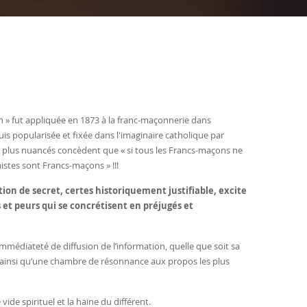
n » fut appliquée en 1873 à la franc-maçonnerie dans
puis popularisée et fixée dans l'imaginaire
catholique
par
s plus nuancés concèdent que « si tous les Francs-maçons ne
nistes sont Francs-maçons » !!!
ion de secret, certes historiquement justifiable, excite
 et peurs qui se concrétisent en préjugés et
mmédiateté de diffusion de l’information, quelle que soit sa
e ainsi qu’une chambre de résonnance aux propos les plus
ide spirituel et la haine du différent.