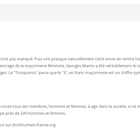
ées n'ont pas manqué. Puis vint presque naturellement cette envie de rendre
 d’ancrage de la maçonnerie féminine, Georges Martin a été véritablement le 
es. Le "Troispoints" parce que le "3", en franc-maçonnerie est un chiffre sym
incite tous ses membres, hommes et femmes, à agir dans la société, ici et ma
groupe près de 320 hommes et femmes.
ous sur
droithumain-france.org