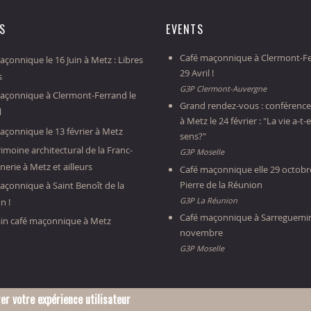
ES
EVENTS
Café maçonnique à Clermont-Fe
çonnique le 16 Juin à Metz : Libres
29 Avril !
s
G3P Clermont-Auvergne
açonnique à Clermont-Ferrand le
Grand rendez-vous : conférence
l
à Metz le 24 février : "La vie a-t-e
açonnique le 13 février à Metz
sens?"
imoine architectural de la Franc-
G3P Moselle
erie à Metz et ailleurs
Café maçonnique elle 29 octobre
Pierre de la Réunion
açonnique à Saint Benoît de la
G3P La Réunion
n !
Café maçonnique à Sarreguemin
in café maçonnique à Metz
novembre
G3P Moselle
er votre expérience utilisateur