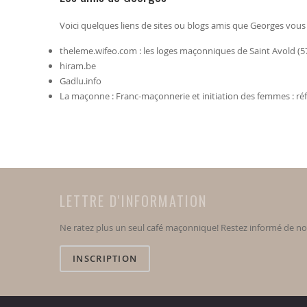
Voici quelques liens de sites ou blogs amis que Georges vo
theleme.wifeo.com
: les loges maçonniques de Saint Avold (5
hiram.be
Gadlu.info
La maçonne
: Franc-maçonnerie et initiation des femmes : ré
LETTRE D'INFORMATION
Ne ratez plus un seul café maçonnique! Restez informé de n
INSCRIPTION