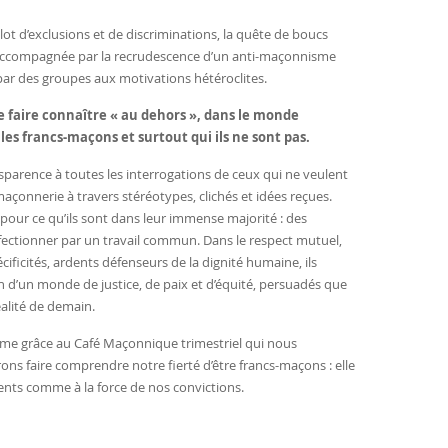
 lot d’exclusions et de discriminations, la quête de boucs
st accompagnée par la recrudescence d’un anti-maçonnisme
 par des groupes aux motivations hétéroclites.
e faire connaître « au dehors », dans le monde
les francs-maçons et surtout qui ils ne sont pas.
parence à toutes les interrogations de ceux qui ne veulent
maçonnerie à travers stéréotypes, clichés et idées reçues.
pour ce qu’ils sont dans leur immense majorité : des
ectionner par un travail commun. Dans le respect mutuel,
écificités, ardents défenseurs de la dignité humaine, ils
ion d’un monde de justice, de paix et d’équité, persuadés que
éalité de demain.
omme grâce au Café Maçonnique trimestriel qui nous
ons faire comprendre notre fierté d’être francs-maçons : elle
ents comme à la force de nos convictions.