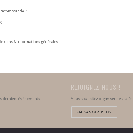
us recommande :
7)
flexions & informations générales
REJOIGNEZ-NOUS !
os derniers évènements
Vous souhaitez organiser des café
EN SAVOIR PLUS