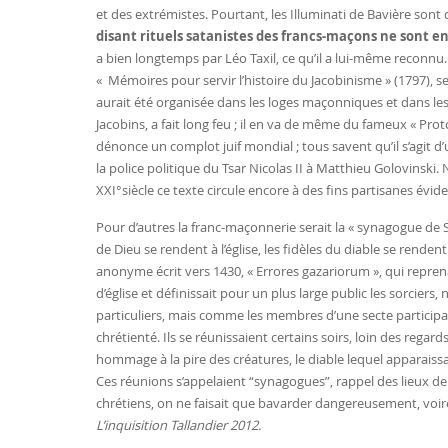
et des extrémistes. Pourtant, les Illuminati de Bavière sont
disant rituels satanistes des francs-maçons ne sont e
a bien longtemps par Léo Taxil, ce qu’il a lui-même reconnu.
« Mémoires pour servir l’histoire du Jacobinisme » (1797), se
aurait été organisée dans les loges maçonniques et dans le
Jacobins
, a fait long feu ; il en va de même du fameux « Pro
dénonce un complot juif mondial ; tous savent qu’il s’agi
la police politique du Tsar Nicolas II à Matthieu Golovinski
XXI°siècle ce texte circule encore à des fins partisanes évid
Pour d’autres la franc-maçonnerie serait la « synagogue de 
de Dieu se rendent à l’église, les fidèles du diable se rendent
anonyme écrit vers 1430, « Errores gazariorum », qui repre
d’église et définissait pour un plus large public les sorcier
particuliers, mais comme les membres d’une secte participa
chrétienté. Ils se réunissaient certains soirs, loin des rega
hommage à la pire des créatures, le diable lequel apparaissa
Ces réunions s’appelaient “synagogues”, rappel des lieux de 
chrétiens, on ne faisait que bavarder dangereusement, voi
L’inquisition Tallandier 2012.