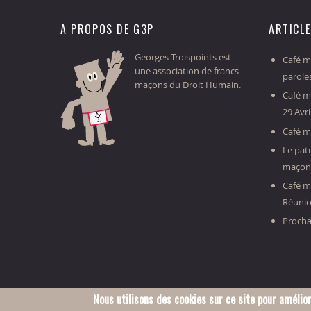
A PROPOS DE G3P
ARTICL
Georges Troispoints est
Café ma
une association de francs-
parole
maçons du Droit Humain.
Café m
29 Avri
Café m
Le patr
maçonn
Café m
Réunio
Procha
Nous utilisons des cookies sur ce site pour amélior
© 2016 Association Georges-Troispoints.