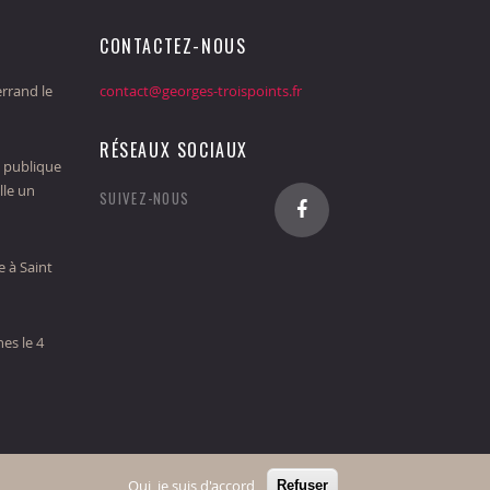
CONTACTEZ-NOUS
rrand le
contact@georges-troispoints.fr
RÉSEAUX SOCIAUX
 publique
lle un
SUIVEZ-NOUS
 à Saint
es le 4
Home
Mentions Légales
Contact
Oui, je suis d'accord
Refuser