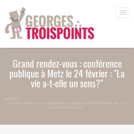
Aller au contenu principal
Toggle
naviga
Grand rendez-vous : conférence
publique à Metz le 24 février : "La
vie a-t-elle un sens?"
Accueil
Grand rendez-vous : conférence publique à Metz le 24 février : "La
vie a-t-elle un sens?"