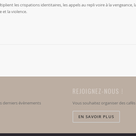
ient les crispations identitaires, les appels au repli voire à la vengeance, la 
 et la violence.
REJOIGNEZ-NOUS !
os derniers évènements
Vous souhaitez organiser des café
EN SAVOIR PLUS