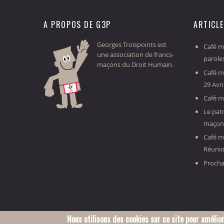
A PROPOS DE G3P
ARTICL
Georges Troispoints est
Café ma
une association de francs-
parole
maçons du Droit Humain.
Café m
29 Avri
Café m
Le patr
maçonn
Café m
Réunio
Procha
Nous utilisons des cookies sur ce site pour amélior
© 2016 Association Georges-Troispoints.