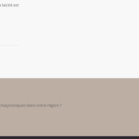
laïcité est
s maçonniques dans votre région ?