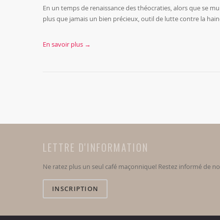
En un temps de renaissance des théocraties, alors que se multipl
plus que jamais un bien précieux, outil de lutte contre la haine
En savoir plus →
LETTRE D'INFORMATION
Ne ratez plus un seul café maçonnique! Restez informé de n
INSCRIPTION