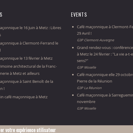
ES
EVENTS
Café maçonnique à Clermont-Fe
çonnique le 16 Juin à Metz : Libres
29 Avril !
s
G3P Clermont-Auvergne
açonnique à Clermont-Ferrand le
Grand rendez-vous : conférence
l
à Metz le 24 février : "La vie a-t-e
açonnique le 13 février à Metz
sens?"
imoine architectural de la Franc-
G3P Moselle
erie à Metz et ailleurs
Café maçonnique elle 29 octobre
Pierre de la Réunion
açonnique à Saint Benoît de la
G3P La Réunion
n !
Café maçonnique à Sarreguemin
in café maçonnique à Metz
novembre
G3P Moselle
er votre expérience utilisateur