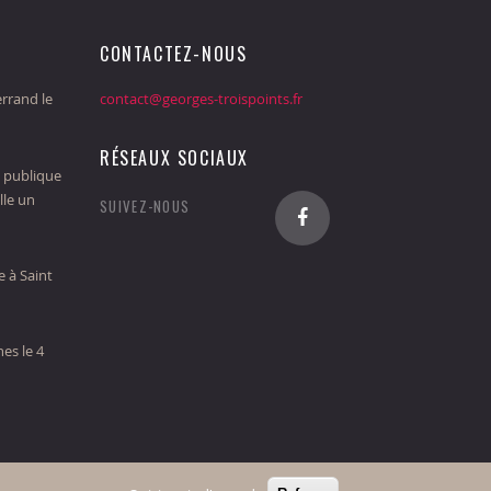
CONTACTEZ-NOUS
rrand le
contact@georges-troispoints.fr
RÉSEAUX SOCIAUX
 publique
lle un
SUIVEZ-NOUS
 à Saint
es le 4
Home
Mentions Légales
Contact