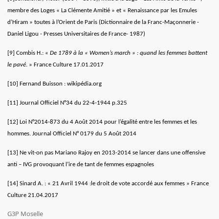
membre des Loges « La Clémente Amitié » et « Renaissance par les Emules
d’Hiram » toutes à l’Orient de Paris (Dictionnaire de la Franc-Maçonnerie -
Daniel Ligou - Presses Universitaires de France- 1987)
[9]
Combis H.: «
De 1789 à la « Women’s march » : quand les femmes battent
le pavé
. » France Culture 17.01.2017
[10]
Fernand Buisson : wikipédia.org
[11]
Journal Officiel N°34 du 22-4-1944 p.325
[12]
Loi N°2014-873 du 4 Août 2014 pour l’égalité entre les femmes et les
hommes. Journal Officiel N° 0179 du 5 Août 2014
[13]
Ne vit-on pas Mariano Rajoy en 2013-2014 se lancer dans une offensive
anti – IVG provoquant l’ire de tant de femmes espagnoles
[14]
Sinard A. : « 21 Avril 1944 :le droit de vote accordé aux femmes » France
Culture 21.04.2017
G3P Moselle