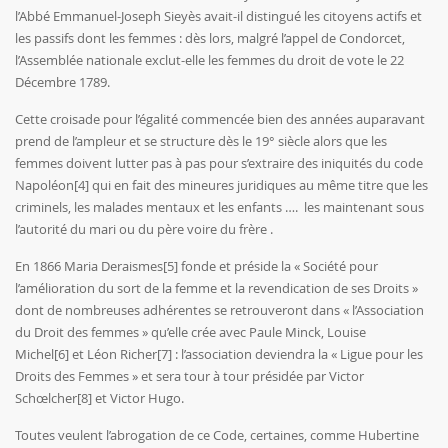
l’Abbé Emmanuel-Joseph Sieyès avait-il distingué les citoyens actifs et
les passifs dont les femmes : dès lors, malgré l’appel de Condorcet,
l’Assemblée nationale exclut-elle les femmes du droit de vote le 22
Décembre 1789.
Cette croisade pour l’égalité commencée bien des années auparavant
prend de l’ampleur et se structure dès le 19° siècle alors que les
femmes doivent lutter pas à pas pour s’extraire des iniquités du code
Napoléon
[4]
qui en fait des mineures juridiques au même titre que les
criminels, les malades mentaux et les enfants …. les maintenant sous
l’autorité du mari ou du père voire du frère .
En 1866 Maria Deraismes
[5]
fonde et préside la « Société pour
l’amélioration du sort de la femme et la revendication de ses Droits »
dont de nombreuses adhérentes se retrouveront dans « l’Association
du Droit des femmes » qu’elle crée avec Paule Minck, Louise
Michel
[6]
et Léon Richer
[7]
: l’association deviendra la « Ligue pour les
Droits des Femmes » et sera tour à tour présidée par Victor
Schœlcher
[8]
et Victor Hugo.
Toutes veulent l’abrogation de ce Code, certaines, comme Hubertine