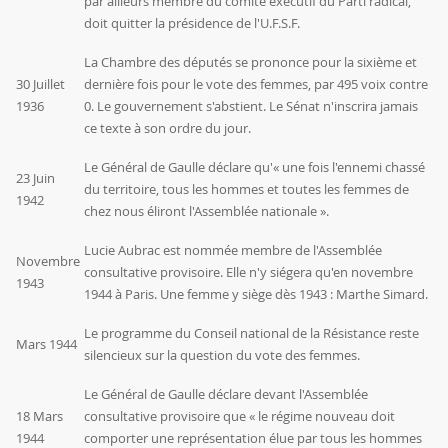
par ailleurs membre du comité exécutif du Parti radical,
doit quitter la présidence de l'U.F.S.F.
La Chambre des députés se prononce pour la sixième et
30 Juillet
dernière fois pour le vote des femmes, par 495 voix contre
1936
0. Le gouvernement s'abstient. Le Sénat n'inscrira jamais
ce texte à son ordre du jour.
Le Général de Gaulle déclare qu'« une fois l'ennemi chassé
23 Juin
du territoire, tous les hommes et toutes les femmes de
1942
chez nous éliront l'Assemblée nationale ».
Lucie Aubrac est nommée membre de l'Assemblée
Novembre
consultative provisoire. Elle n'y siégera qu'en novembre
1943
1944 à Paris. Une femme y siège dès 1943 :
Marthe Simard
.
Le programme du Conseil national de la Résistance reste
Mars 1944
silencieux sur la question du vote des femmes.
Le Général de Gaulle déclare devant l'Assemblée
18 Mars
consultative provisoire que « le régime nouveau doit
1944
comporter une représentation élue par tous les hommes