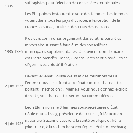
suffragistes pour l'élection de conseillères municipales.
1935
Les Philippines instaurent le vote des femmes. Les femmes
votent dans tous les pays d'Europe, à l'exception de la
France, la Suisse, l'Italie et des États des Balkans.
Plusieurs communes organisent des scrutins parallèles
mixtes aboutissant à faire élire des conseillères
1935-1936
municipales supplémentaires ; à Louviers, dont le maire
est Pierre Mendès France, 6 conseillères sont ainsi élues et
siègent avec voix délibérative.
Devant le Sénat, Louise Weiss et des militantes de La
Femme nouvelle offrent aux sénateurs des chaussettes
2 Juin 1936
portant l'inscription : « Même si vous nous donnez le droit
de vote, vos chaussettes seront raccommodées ».
Léon Blum
nomme 3 femmes sous-secrétaires d'État :
Cécile Brunschvicg, présidente de l'U.F.S.F., à l'éducation
nationale, Suzanne Lacore, à la santé publique et Irène
4 Juin 1936
Joliot-Curie, à la recherche scientifique, Cécile Brunschvicg,