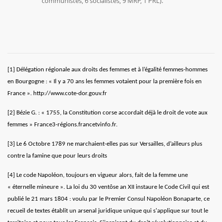
communistes, 6 socialistes, 9 MRP, 1 PRL).
[1]
Délégation régionale aux droits des femmes et à l’égalité femmes-hommes
en Bourgogne : « Il y a 70 ans les femmes votaient pour la première fois en
France ».
http://www.cote-dor.gouv.fr
[2]
Bézie G. : « 1755, la Constitution corse accordait déjà le droit de vote aux
femmes » France3-régions.francetvinfo.fr.
[3]
Le 6 Octobre 1789 ne marchaient-elles pas sur Versailles, d’ailleurs plus
contre la famine que pour leurs droits
[4]
Le code Napoléon, toujours en vigueur alors, fait de la femme une
« éternelle mineure ». La loi du 30 ventôse an XII instaure le Code Civil qui est
publié le 21 mars 1804 : voulu par le Premier Consul Napoléon Bonaparte, ce
recueil de textes établit un arsenal juridique unique qui s'applique sur tout le