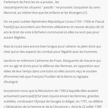
Parlement de Paris les en a privées , les
classantparmi les citoyens " passifs " ne pouvant s'acquitter du cens
électoral, au même titre que les enfants et les étrangers.
[1]
On ne peut oublier l’éphémère République Corse (1755- 1769) et Pascal
Paoli
[2]
qui accordent aux femmes célibataires et veuves de plus de 25
ans le droit de vote à l’échelon communal où elles ne sont pas pour
autant éligibles.
Mais la route sera encore bien longue pour obtenir ce plein droit qui
n’est qu’un des aspects du combat pour l’égalité avec les hommes.
Gardons en mémoire Catherine de Pisan, Marguerite de Navarre qui
ont su agir et écrire pour la défense des femmes, en opposition aux
idées de leur temps dans une lutte où elles auront reçu le soutien
d’hommes tels que François Poullain de la Barre ou Agrippa
d’Aubigné.
Souvenons-nous que la Révolution de 1789 à laquelle elles avaient
activement participé
[3]
fut bien injuste envers les femmes, grandes
oubliées, conduisant Olympe de Gouges à rédiger, en 1791, sa célèbre
« Déclaration de la Femme et de la Citoyenne ». Ainsi le 22 Juillet 1789