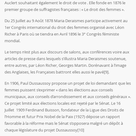
Auclert souhaitant également le droit de vote . Elle fonde en 1876 le
premier groupe de suffragistes françaises : « Le droit des femmes ».
Du 25 Juillet au 9 Août 1878 Maria Deraismes participe activement au
1er Congrès international du droit des femmes organisé avec Léon
Richer à Paris où se tiendra en Avril 1896 le 3° Congrès féministe
mondial.
Le temps n’est plus aux discours de salons, aux conférences voire aux
articles de presse dans lesquels s’illustra Maria Deraismes soutenue,
entre autres, par Léon Richer, Georges Martin. Dorénavant à l’image
des Anglaises, les Françaises battront elles aussi le pavé
[9]
.
En 1906, Paul Dussaussoy propose un projet de loi demandant que les
femmes puissent s’exprimer « dans les élections aux conseils
municipaux, aux conseils d’arrondissement et aux conseils généraux ».
Ce projet limité aux élections locales est rejeté par le Sénat. Le 16
Juillet 1909 Ferdinand Buisson, fondateur de la Ligue des Droits de
l’Homme et futur Prix Nobel de la Paix (1927) dépose un rapport
favorable à la réforme mais le Sénat s’opposera malgré un dépôt à
chaque législature du projet Dussaussoy
[10]