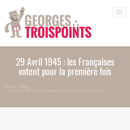
Aller au contenu principal
Toggle
naviga
29 Avril 1945 : les Françaises
votent pour la première fois
Accueil
Blog
29 Avril 1945 : les Françaises votent pour la première fois