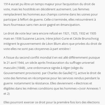
1914 aurait pu être un temps majeur pour l’acquisition du droit de
vote, mais les hostilités en décidèrent autrement. Les femmes
remplacèrent les hommes aux champs comme dans les usines pour
participer à l’effort de guerre. Celle-ci terminée, elles retournèrent à
leurs fourneaux sans rien avoir gagné en émancipation.
Le droit de vote leur sera encore refusé en 1921, 1925, 1932 et 1935
mais en 1936 Suzanne Lacore, Irène Joliot-Curie et Cécile Brunschvicg
intègrent le gouvernement de Léon Blum alors que privées du droit de
vote elles ne sont pas citoyennes à part entière !
A l’issue du second conflit mondial il en est allé différemment puisque
le 21 avril 1944, un siècle après l’instauration du suffrage universel
masculin (1848) , une ordonnance signée à Alger (siège du
Gouvernement provisoire) par Charles de Gaulle
[11]
, active le droit de
vote des femmes en récompense pour les services rendus pendant la
guerre notamment la résistance. Elles deviennent « électrices et
éligibles dans les mêmes conditions que les hommes » (voir Annexes 1
et 2)
Elles pourront exercer ce droit pour la première fois lors des élections