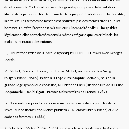
territoire et pour tous les Français. S'inspirant du droit révolutionnaire et du
droit romain, le Code Civil consacre les grands principes de la Révolution :
liberté de la personne, liberté et sûreté de la propriété, abolition de la féodalité,
laïcité, etc. Les femmes ne bénéficient pourtant pas des mêmes droits que les
hommes. En effet, l’accent est mis sur leur « incapacité civile » ; incapables
légalement, elles sont classées dans la même catégorie que les criminels, les
malades mentaux et les enfants.
[5]
Future fondatrice de l’Ordre Maçonnique LE DROIT HUMAIN avec Georges
Martin.
[6]
Michel, Clémence-Louise, dite Louise Michel, surnommée la « Vierge
rouge » (1833 - 1905), Initiée à la Loge « Philosophie Sociale », n° 3 de la
grande Loge symbolique écossaise, à l’Orient de Paris (Dictionnaire de la Franc-
Maçonnerie - Daniel Ligou - Presses Universitaires de France- 1987)
[7]
Nous militons pour la reconnaissance des mêmes droits pour les deux
sexes : sur ce thème Léon Richer publiera « La Femme libre » (1877) et « Le
code des femmes ». (1883)
[8]
Schœlcher, Victor (1804 - 1893), initié à la Loge « Les Amis de la Vérité »,