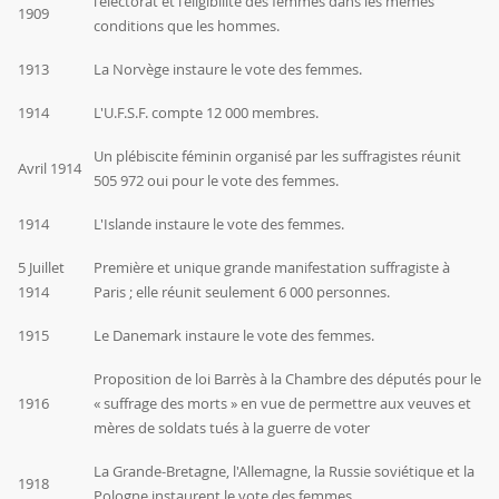
l'électorat et l'éligibilité des femmes dans les mêmes
1909
conditions que les hommes.
1913
La Norvège instaure le vote des femmes.
1914
L'U.F.S.F. compte 12 000 membres.
Un plébiscite féminin organisé par les suffragistes réunit
Avril 1914
505 972 oui pour le vote des femmes.
1914
L'Islande instaure le vote des femmes.
5 Juillet
Première et unique grande manifestation suffragiste à
1914
Paris ; elle réunit seulement 6 000 personnes.
1915
Le Danemark instaure le vote des femmes.
Proposition de loi
Barrès
à la Chambre des députés pour le
1916
« suffrage des morts » en vue de permettre aux veuves et
mères de soldats tués à la guerre de voter
La Grande-Bretagne, l'Allemagne, la Russie soviétique et la
1918
Pologne instaurent le vote des femmes.