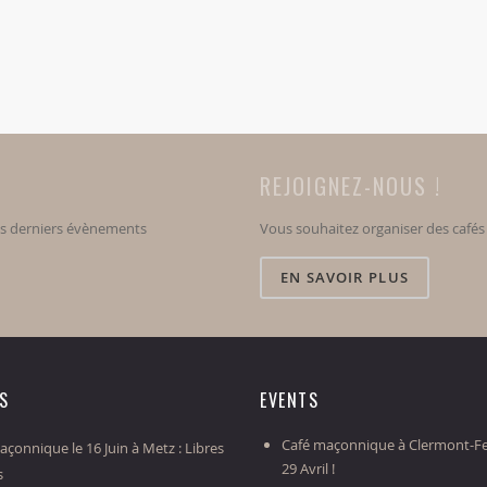
REJOIGNEZ-NOUS !
os derniers évènements
Vous souhaitez organiser des café
EN SAVOIR PLUS
ES
EVENTS
Café maçonnique à Clermont-Fe
çonnique le 16 Juin à Metz : Libres
29 Avril !
s