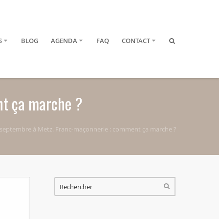
S
BLOG
AGENDA
FAQ
CONTACT
nt ça marche ?
 septembre à Metz. Franc-maçonnerie : comment ça marche ?
FORMULAIRE DE RECHERCHE
RECHERCHER