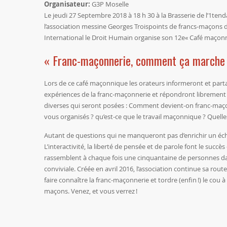
Organisateur:
G3P Moselle
Le jeudi 27 Septembre 2018 à 18 h 30 à la Brasserie de l’1ten
l’association messine Georges Troispoints de francs-maçons
International le Droit Humain organise son 12e« Café maçonn
« Franc-maçonnerie, comment ça marche
Lors de ce café maçonnique les orateurs informeront et part
expériences de la franc-maçonnerie et répondront librement
diverses qui seront posées : Comment devient-on franc-maç
vous organisés ? qu’est-ce que le travail maçonnique ? Quelles
Autant de questions qui ne manqueront pas d’enrichir un éch
L’interactivité, la liberté de pensée et de parole font le succ
rassemblent à chaque fois une cinquantaine de personnes 
conviviale. Créée en avril 2016, l’association continue sa rout
faire connaître la franc-maçonnerie et tordre (enfin !) le cou à
maçons. Venez, et vous verrez !