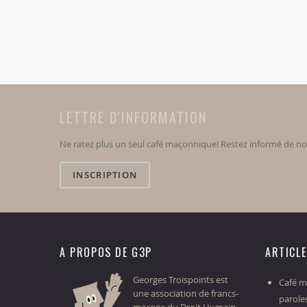
LETTRE D'INFORMATION
Ne ratez plus un seul café maçonnique! Restez informé de n
INSCRIPTION
A PROPOS DE G3P
ARTICL
Georges Troispoints est
Café ma
une association de francs-
parole