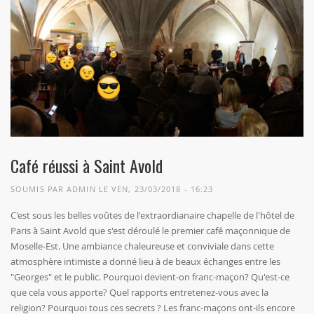
Café réussi à Saint Avold
SOUMIS PAR
ADMIN
LE VEN, 23/03/2018 - 16:23
C'est sous les belles voûtes de l'extraordianaire chapelle de l'hôtel de
Paris à Saint Avold que s'est déroulé le premier café maçonnique de
Moselle-Est. Une ambiance chaleureuse et conviviale dans cette
atmosphère intimiste a donné lieu à de beaux échanges entre les
"Georges" et le public. Pourquoi devient-on franc-maçon? Qu'est-ce
que cela vous apporte? Quel rapports entretenez-vous avec la
religion? Pourquoi tous ces secrets ? Les franc-maçons ont-ils encore