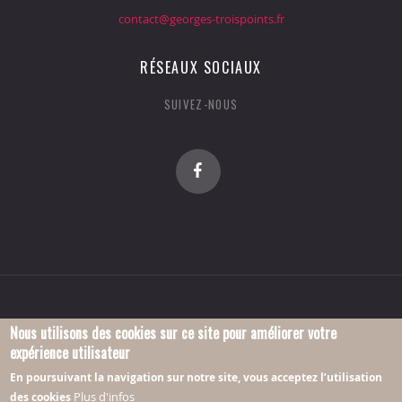
contact@georges-troispoints.fr
RÉSEAUX SOCIAUX
SUIVEZ-NOUS
Nous utilisons des cookies sur ce site pour améliorer votre
expérience utilisateur
© 2016 Association Georges-Troispoints.
En poursuivant la navigation sur notre site, vous acceptez l’utilisation
Plus d'infos
des cookies