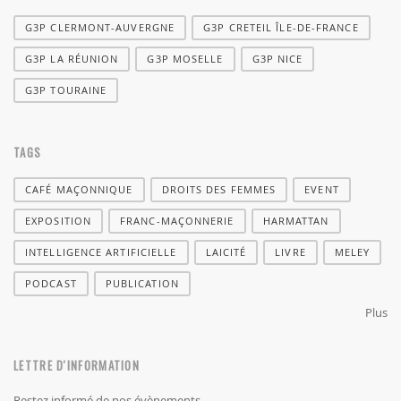
G3P CLERMONT-AUVERGNE
G3P CRETEIL ÎLE-DE-FRANCE
G3P LA RÉUNION
G3P MOSELLE
G3P NICE
G3P TOURAINE
TAGS
CAFÉ MAÇONNIQUE
DROITS DES FEMMES
EVENT
EXPOSITION
FRANC-MAÇONNERIE
HARMATTAN
INTELLIGENCE ARTIFICIELLE
LAICITÉ
LIVRE
MELEY
PODCAST
PUBLICATION
Plus
LETTRE D'INFORMATION
Restez informé de nos évènements