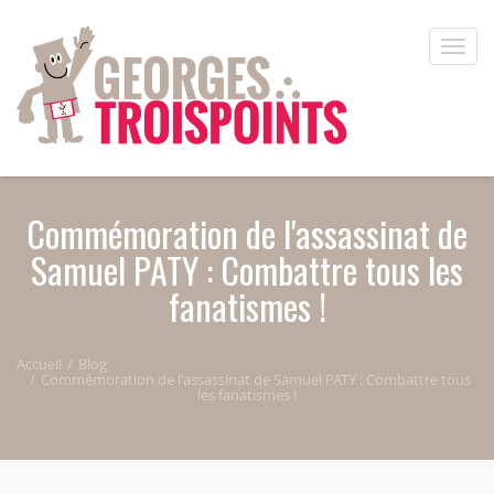
Aller au contenu principal
Toggle
naviga
Commémoration de l'assassinat de
Samuel PATY : Combattre tous les
fanatismes !
Accueil
Blog
Commémoration de l'assassinat de Samuel PATY : Combattre tous
les fanatismes !