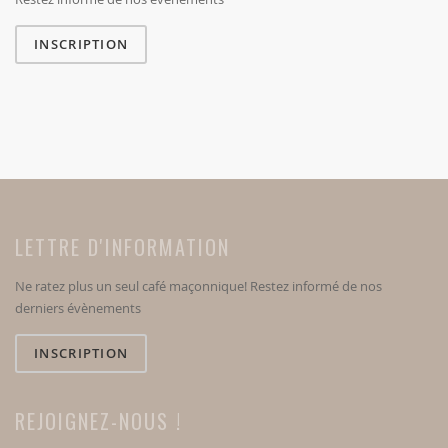
INSCRIPTION
LETTRE D'INFORMATION
Ne ratez plus un seul café maçonnique! Restez informé de nos
derniers évènements
INSCRIPTION
REJOIGNEZ-NOUS !