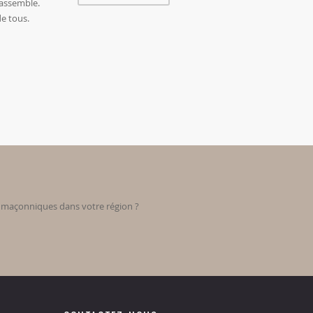
 rassemble.
de tous.
s maçonniques dans votre région ?