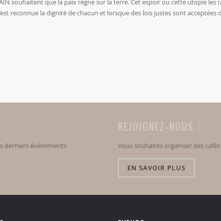
 souhaitent que la paix règne sur la terre. Cet espoir ou cette utopie les
u’est reconnue la dignité de chacun et lorsque des lois justes sont acceptées 
REJOIGNEZ-NOUS !
os derniers évènements
Vous souhaitez organiser des café
EN SAVOIR PLUS