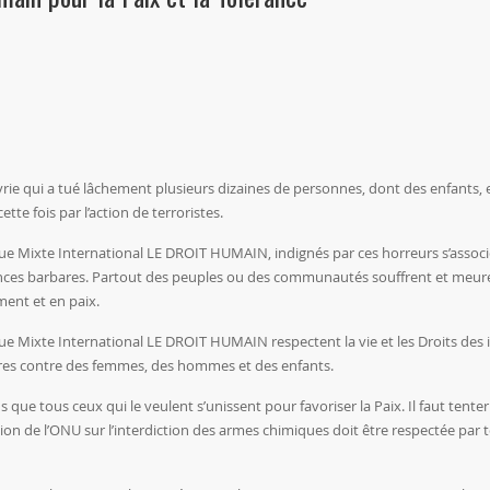
yrie qui a tué lâchement plusieurs dizaines de personnes, dont des enfants, 
tte fois par l’action de terroristes.
e Mixte International LE DROIT HUMAIN, indignés par ces horreurs s’associe
olences barbares. Partout des peuples ou des communautés souffrent et meur
ment et en paix.
e Mixte International LE DROIT HUMAIN respectent la vie et les Droits des i
ières contre des femmes, des hommes et des enfants.
ue tous ceux qui le veulent s’unissent pour favoriser la Paix. Il faut tenter
ion de l’ONU sur l’interdiction des armes chimiques doit être respectée par t