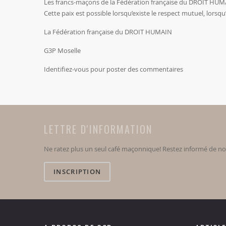
Les francs-maçons de la Fédération française du DROIT HUMAIN
Cette paix est possible lorsqu’existe le respect mutuel, lorsq
La Fédération française du DROIT HUMAIN
G3P Moselle
Identifiez-vous
pour poster des commentaires
LETTRE D'INFORMATION
Ne ratez plus un seul café maçonnique! Restez informé de n
INSCRIPTION