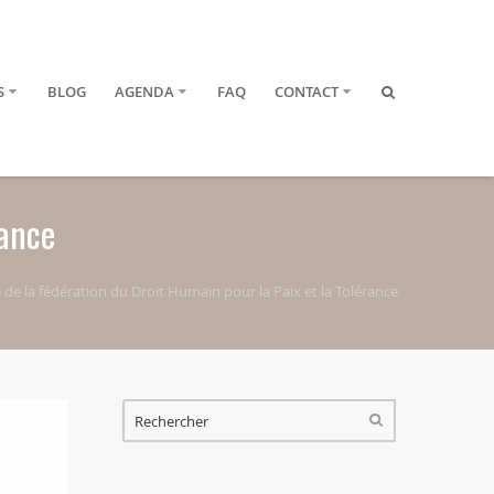
S
BLOG
AGENDA
FAQ
CONTACT
rance
 la fédération du Droit Humain pour la Paix et la Tolérance
FORMULAIRE DE RECHERCHE
RECHERCHER