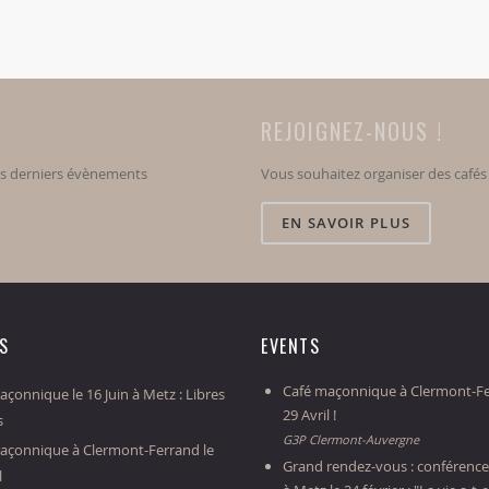
REJOIGNEZ-NOUS !
os derniers évènements
Vous souhaitez organiser des café
EN SAVOIR PLUS
ES
EVENTS
Café maçonnique à Clermont-Fe
çonnique le 16 Juin à Metz : Libres
29 Avril !
s
G3P Clermont-Auvergne
açonnique à Clermont-Ferrand le
Grand rendez-vous : conférence
l