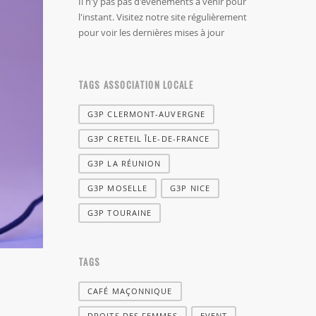
Il n'y pas pas d'évènements à venir pour
l'instant. Visitez notre site régulièrement
pour voir les dernières mises à jour
TAGS ASSOCIATION LOCALE
G3P CLERMONT-AUVERGNE
G3P CRETEIL ÎLE-DE-FRANCE
G3P LA RÉUNION
G3P MOSELLE
G3P NICE
G3P TOURAINE
TAGS
CAFÉ MAÇONNIQUE
DROITS DES FEMMES
EVENT