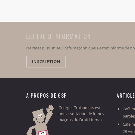
LETTRE D'INFORMATION
Ne ratez plus un seul café maçonnique! Restez informé de n
INSCRIPTION
A PROPOS DE G3P
ARTICL
Georges Troispoints est
Café ma
une association de francs-
parole
maçons du Droit Humain.
Café m
29 Avri