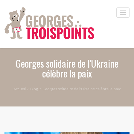
Aller au contenu principal
Toggle
naviga
Georges solidaire de l'Ukraine
célèbre la paix
Accueil
Blog
Georges solidaire de l'Ukraine célèbre la paix