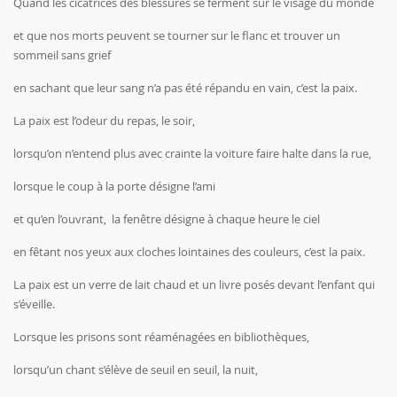
Quand les cicatrices des blessures se ferment sur le visage du monde
et que nos morts peuvent se tourner sur le flanc et trouver un
sommeil sans grief
en sachant que leur sang n’a pas été répandu en vain, c’est la paix.
La paix est l’odeur du repas, le soir,
lorsqu’on n’entend plus avec crainte la voiture faire halte dans la rue,
lorsque le coup à la porte désigne l’ami
et qu’en l’ouvrant, la fenêtre désigne à chaque heure le ciel
en fêtant nos yeux aux cloches lointaines des couleurs, c’est la paix.
La paix est un verre de lait chaud et un livre posés devant l’enfant qui
s’éveille.
Lorsque les prisons sont réaménagées en bibliothèques,
lorsqu’un chant s’élève de seuil en seuil, la nuit,