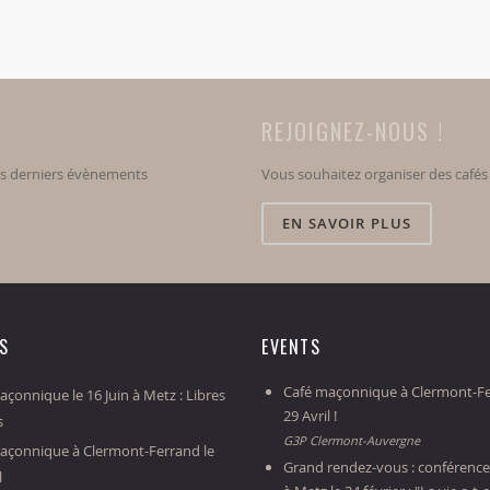
REJOIGNEZ-NOUS !
os derniers évènements
Vous souhaitez organiser des café
EN SAVOIR PLUS
ES
EVENTS
Café maçonnique à Clermont-Fe
çonnique le 16 Juin à Metz : Libres
29 Avril !
s
G3P Clermont-Auvergne
açonnique à Clermont-Ferrand le
Grand rendez-vous : conférence
l