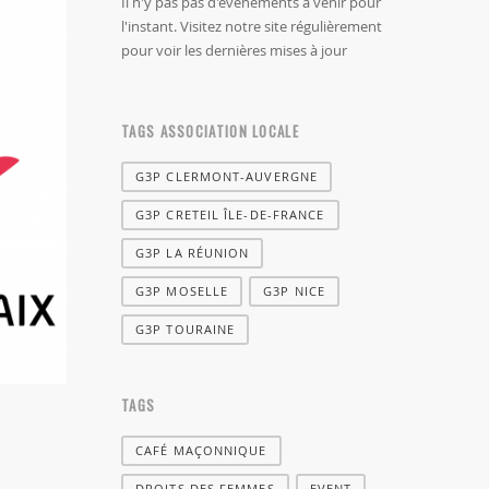
Il n'y pas pas d'évènements à venir pour
l'instant. Visitez notre site régulièrement
pour voir les dernières mises à jour
TAGS ASSOCIATION LOCALE
G3P CLERMONT-AUVERGNE
G3P CRETEIL ÎLE-DE-FRANCE
G3P LA RÉUNION
G3P MOSELLE
G3P NICE
G3P TOURAINE
TAGS
CAFÉ MAÇONNIQUE
DROITS DES FEMMES
EVENT