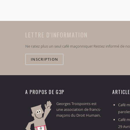
LETTRE D'INFORMATION
Ne ratez plus un seul café maçonnique! Restez informé de n
INSCRIPTION
A PROPOS DE G3P
ARTICL
Georges Troispoints est
Café ma
une association de francs-
parole
maçons du Droit Humain.
Café m
29 Avri