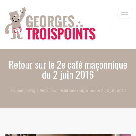
Aller au contenu principal
Toggle
naviga
Retour sur le 2e café maçonnique
du 2 juin 2016
Accueil
Blog
Retour sur le 2e café maçonnique du 2 juin 2016