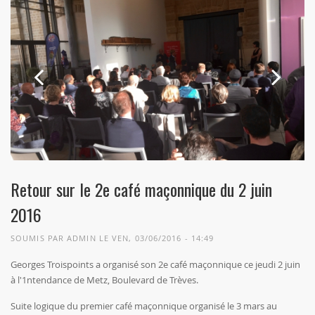
Previous
Next
Retour sur le 2e café maçonnique du 2 juin
2016
SOUMIS PAR
ADMIN
LE VEN, 03/06/2016 - 14:49
Georges Troispoints a organisé son 2e café maçonnique ce jeudi 2 juin
à l'1ntendance de Metz, Boulevard de Trèves.
Suite logique du premier café maçonnique organisé le 3 mars au