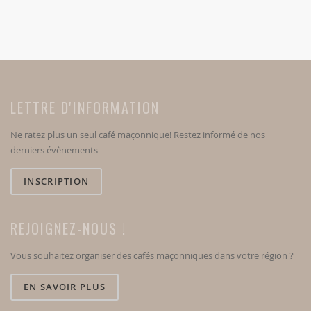
LETTRE D'INFORMATION
Ne ratez plus un seul café maçonnique! Restez informé de nos
derniers évènements
INSCRIPTION
REJOIGNEZ-NOUS !
Vous souhaitez organiser des cafés maçonniques dans votre région ?
EN SAVOIR PLUS